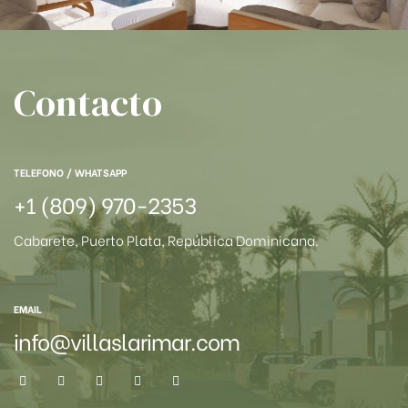
Contacto
TELEFONO / WHATSAPP
+1 (809) 970-2353
Cabarete, Puerto Plata, República Dominicana.
EMAIL
info@villaslarimar.com